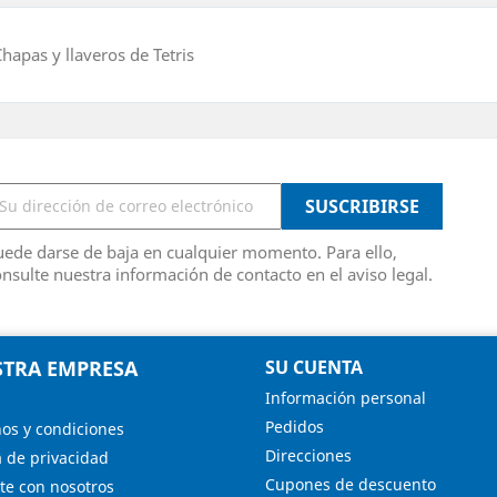
hapas y llaveros de Tetris
ede darse de baja en cualquier momento. Para ello,
nsulte nuestra información de contacto en el aviso legal.
TRA EMPRESA
SU CUENTA
Información personal
Pedidos
os y condiciones
Direcciones
a de privacidad
Cupones de descuento
te con nosotros