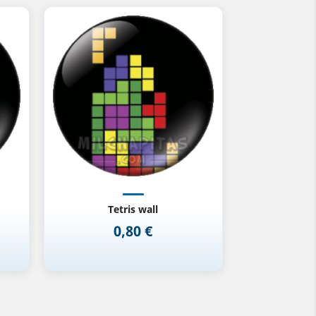
Vista rápida

Tetris wall
0,80 €
Precio