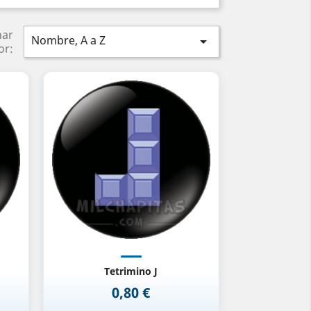
nar
Nombre, A a Z

or:
Vista rápida

Tetrimino J
0,80 €
Precio