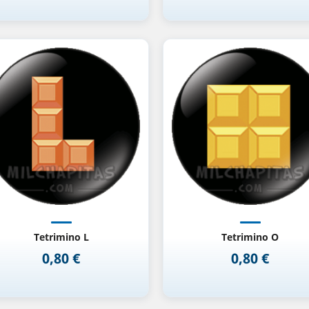
Vista rápida
Vista rápida


Tetrimino L
Tetrimino O
0,80 €
0,80 €
Precio
Precio