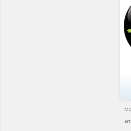
Mo
art