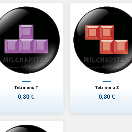
Vista rápida
Vista rápida


Tetrimino T
Tetrimino Z
0,80 €
0,80 €
Precio
Precio