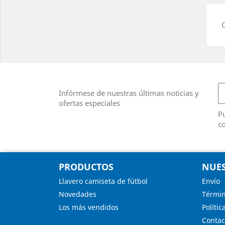
C
Infórmese de nuestras últimas noticias y
ofertas especiales
Pu
co
PRODUCTOS
NUES
Llavero camiseta de fútbol
Envío
Novedades
Términ
Los más vendidos
Polític
Contac