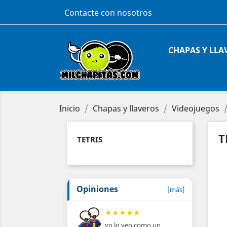
Contacte con nosotros
CHAPAS Y LLA
Inicio
Chapas y llaveros
Videojuegos
T
TETRIS
Opiniones
[más]
★
★
★
★
★
yo lo veo como un