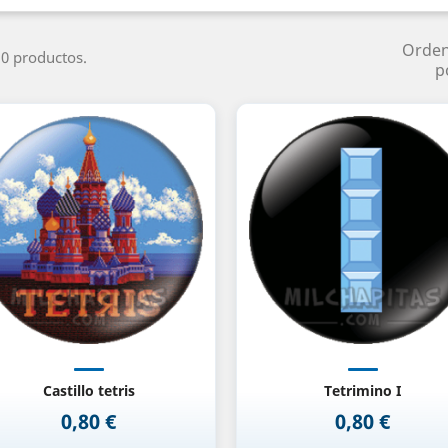
Orde
0 productos.
p
Vista rápida
Vista rápida


Castillo tetris
Tetrimino I
0,80 €
0,80 €
Precio
Precio