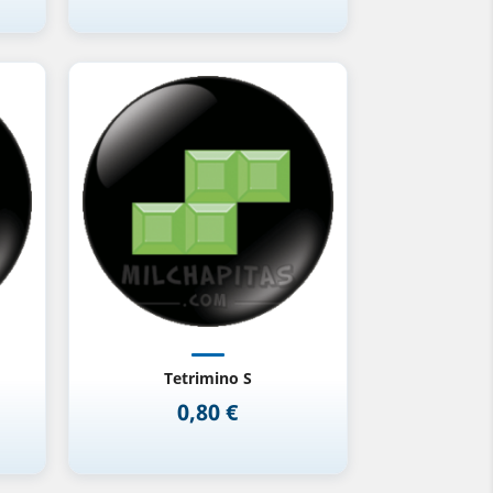
Vista rápida

Tetrimino S
0,80 €
Precio