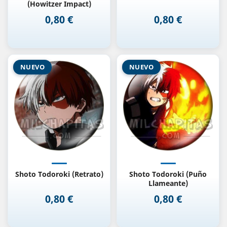
(Howitzer Impact)
0,80 €
0,80 €
Precio
Precio
NUEVO
NUEVO
Shoto Todoroki (Retrato)
Shoto Todoroki (Puño
Llameante)
0,80 €
0,80 €
Precio
Precio