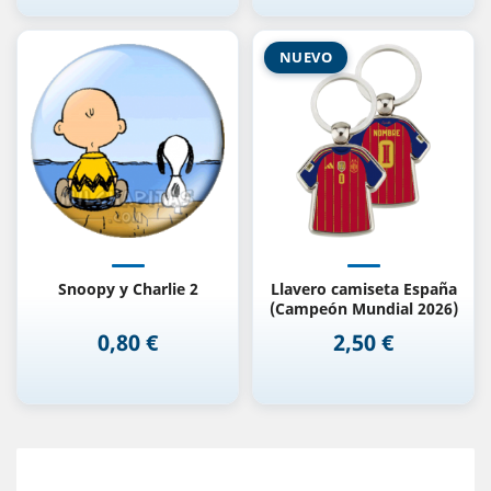
NUEVO
Snoopy y Charlie 2
Llavero camiseta España
(Campeón Mundial 2026)
0,80 €
2,50 €
Precio
Precio