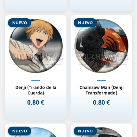
NUEVO
NUEVO
Denji (Tirando de la
Chainsaw Man (Denji
Cuerda)
Transformado)
0,80 €
0,80 €
Precio
Precio
NUEVO
NUEVO