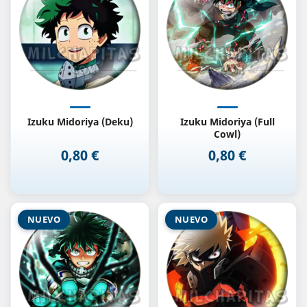
Izuku Midoriya (Deku)
Izuku Midoriya (Full
Cowl)
0,80 €
0,80 €
Precio
Precio
NUEVO
NUEVO