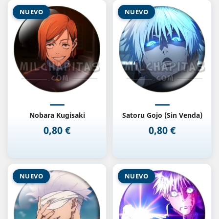
NUEVO
NUEVO
Nobara Kugisaki
Satoru Gojo (Sin Venda)
0,80 €
0,80 €
Precio
Precio
NUEVO
NUEVO