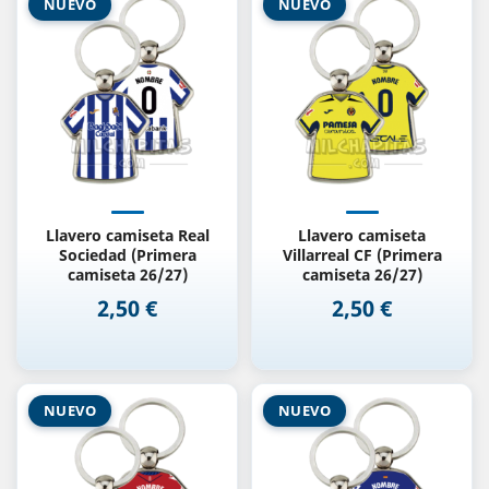
NUEVO
NUEVO
Llavero camiseta Real
Llavero camiseta
Sociedad (Primera
Villarreal CF (Primera
camiseta 26/27)
camiseta 26/27)
2,50 €
2,50 €
Precio
Precio
NUEVO
NUEVO