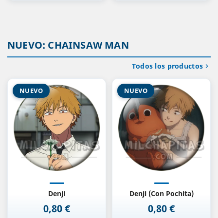
NUEVO: CHAINSAW MAN
Todos los productos

NUEVO
NUEVO
Denji
Denji (Con Pochita)
0,80 €
0,80 €
Precio
Precio