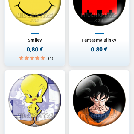
Smiley
Fantasma Blinky
0,80 €
0,80 €
Precio
Precio
(1)