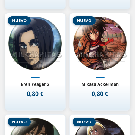
NUEVO
NUEVO
Eren Yeager 2
Mikasa Ackerman
0,80 €
0,80 €
Precio
Precio
NUEVO
NUEVO