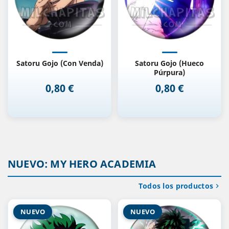
Satoru Gojo (Con Venda)
Satoru Gojo (Hueco
Púrpura)
0,80 €
0,80 €
Precio
Precio
NUEVO: MY HERO ACADEMIA
Todos los productos

NUEVO
NUEVO