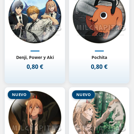
Denji, Power y Aki
Pochita
0,80 €
0,80 €
Precio
Precio
NUEVO
NUEVO