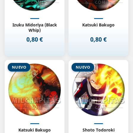
Izuku Midoriya (Black
Katsuki Bakugo
Whip)
0,80 €
0,80 €
Precio
Precio
NUEVO
NUEVO
Katsuki Bakugo
Shoto Todoroki