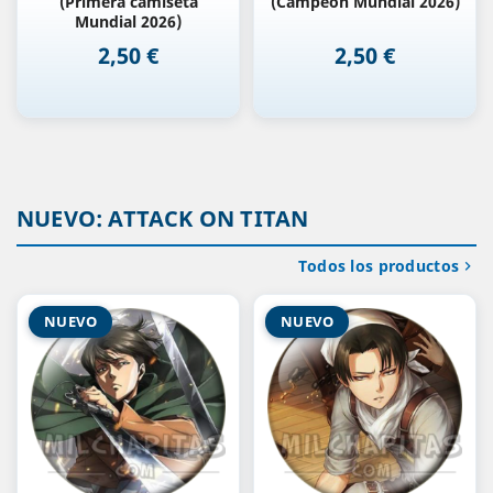
(Primera camiseta
(Campeón Mundial 2026)
Mundial 2026)
2,50 €
2,50 €
Precio
Precio
NUEVO: ATTACK ON TITAN
Todos los productos

NUEVO
NUEVO