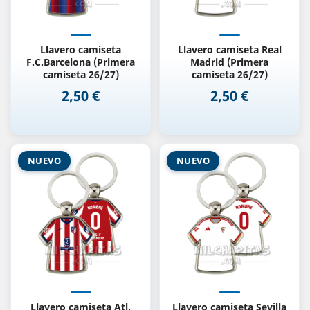
Llavero camiseta
Llavero camiseta Real
F.C.Barcelona (Primera
Madrid (Primera
camiseta 26/27)
camiseta 26/27)
2,50 €
2,50 €
Precio
Precio
NUEVO
NUEVO
Llavero camiseta Atl.
Llavero camiseta Sevilla