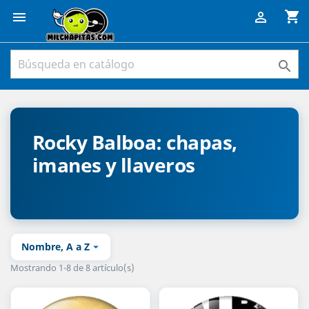
shopping_cart



Rocky Balboa: chapas,
imanes y llaveros
Nombre, A a Z

Mostrando 1-8 de 8 artículo(s)