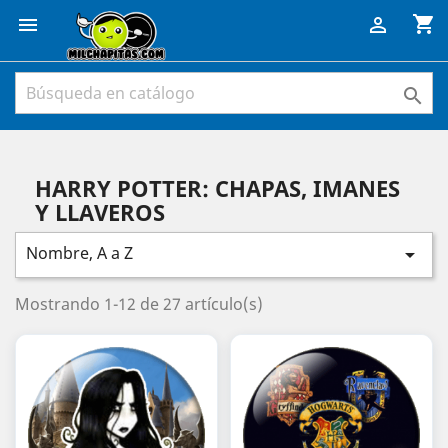
shopping_cart



HARRY POTTER: CHAPAS, IMANES
Y LLAVEROS
Nombre, A a Z

Mostrando 1-12 de 27 artículo(s)