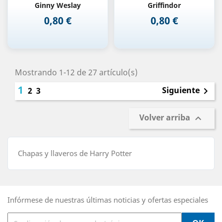
Ginny Weslay
Griffindor
0,80 €
0,80 €
Precio
Precio
Mostrando 1-12 de 27 artículo(s)
1
Siguiente
2
3

Volver arriba

Chapas y llaveros de Harry Potter
Infórmese de nuestras últimas noticias y ofertas especiales