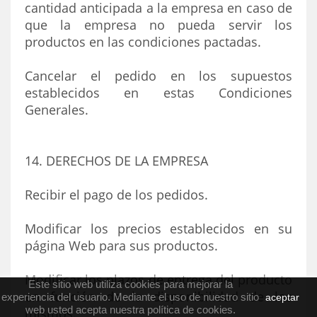
cantidad anticipada a la empresa en caso de
que la empresa no pueda servir los
productos en las condiciones pactadas.
Cancelar el pedido en los supuestos
establecidos en estas Condiciones
Generales.
14. DERECHOS DE LA EMPRESA
Recibir el pago de los pedidos.
Modificar los precios establecidos en su
página Web para sus productos.
Modificar los plazos de entrega del producto
Este sitio web utiliza cookies para mejorar la
en función de la disponibilidad de los
experiencia del usuario. Mediante el uso de nuestro sitio
aceptar
web usted acepta nuestra política de cookies.
mismos.