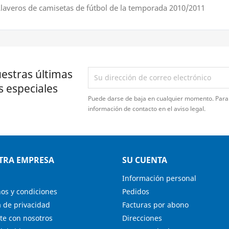
laveros de camisetas de fútbol de la temporada 2010/2011
estras últimas
s especiales
Puede darse de baja en cualquier momento. Para 
información de contacto en el aviso legal.
TRA EMPRESA
SU CUENTA
Información personal
os y condiciones
Pedidos
a de privacidad
Facturas por abono
te con nosotros
Direcciones