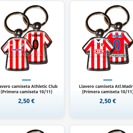
Vista rápida
Vista rápida


avero camiseta Athletic Club
Llavero camiseta Atl.Madr
(Primera camiseta 10/11)
(Primera camiseta 10/11
2,50 €
2,50 €
Precio
Precio