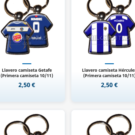
Vista rápida
Vista rápida


Llavero camiseta Getafe
Llavero camiseta Hércule
(Primera camiseta 10/11)
(Primera camiseta 10/11
2,50 €
2,50 €
Precio
Precio
Vista rápida
Vista rápida

