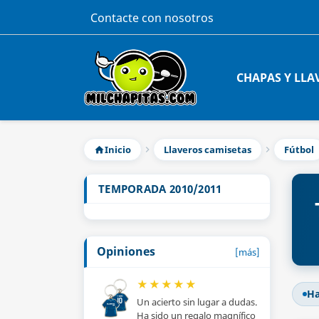
Contacte con nosotros
CHAPAS Y LLA
Inicio
Llaveros camisetas
Fútbol
TEMPORADA 2010/2011
Opiniones
[más]
★
★
★
★
★
Ha
Un acierto sin lugar a dudas.
Ha sido un regalo magnífico