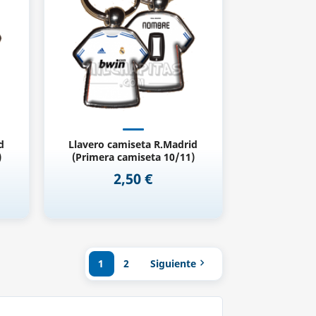
d
Llavero camiseta R.Madrid
)
(Primera camiseta 10/11)
2,50 €
Precio
1
2
Siguiente
