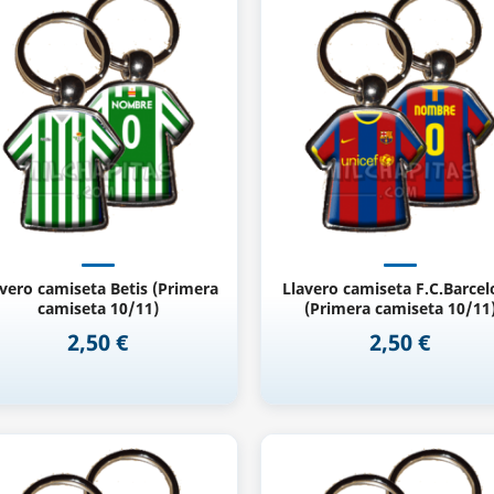
Vista rápida
Vista rápida


avero camiseta Betis (Primera
Llavero camiseta F.C.Barce
camiseta 10/11)
(Primera camiseta 10/11
2,50 €
2,50 €
Precio
Precio