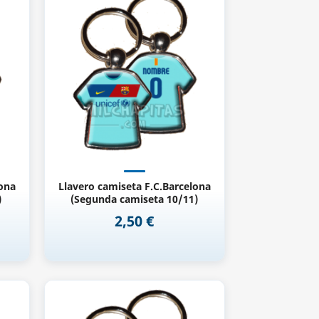
Vista rápida

lona
Llavero camiseta F.C.Barcelona
)
(Segunda camiseta 10/11)
2,50 €
Precio