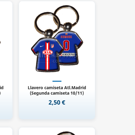
Vista rápida

id
Llavero camiseta Atl.Madrid
)
(Segunda camiseta 10/11)
2,50 €
Precio