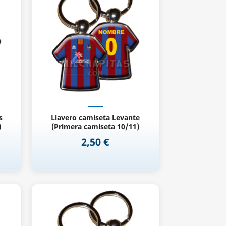
Vista rápida

s
Llavero camiseta Levante
)
(Primera camiseta 10/11)
2,50 €
Precio
Vista rápida
