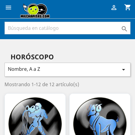
shopping_cart



HORÓSCOPO
Nombre, A a Z

Mostrando 1-12 de 12 artículo(s)