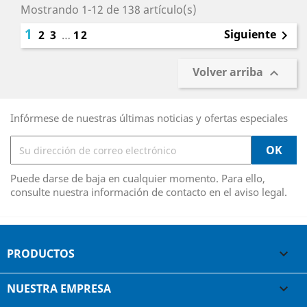
Mostrando 1-12 de 138 artículo(s)
1
Siguiente
2
3
…
12

Volver arriba

Infórmese de nuestras últimas noticias y ofertas especiales
Puede darse de baja en cualquier momento. Para ello,
consulte nuestra información de contacto en el aviso legal.
PRODUCTOS

NUESTRA EMPRESA
