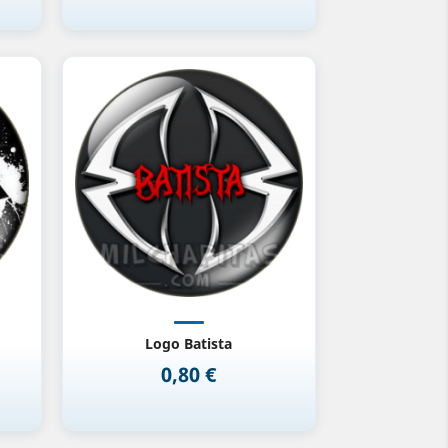
Vista rápida

Logo Batista
0,80 €
Precio