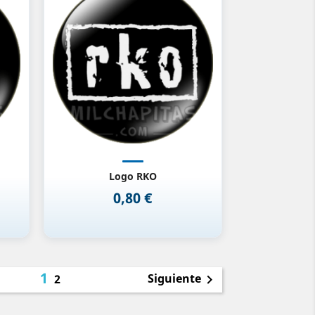
Vista rápida

Logo RKO
0,80 €
Precio
1
Siguiente
2
