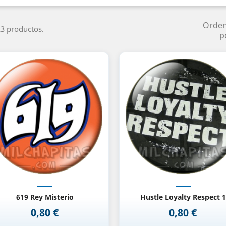
Orde
3 productos.
p
Vista rápida
Vista rápida


619 Rey Misterio
Hustle Loyalty Respect 1
0,80 €
0,80 €
Precio
Precio