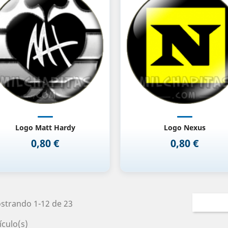
Vista rápida
Vista rápida


Logo Matt Hardy
Logo Nexus
0,80 €
0,80 €
Precio
Precio
strando 1-12 de 23
ículo(s)