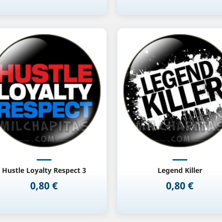
Vista rápida
Vista rápida


Hustle Loyalty Respect 3
Legend Killer
0,80 €
0,80 €
Precio
Precio