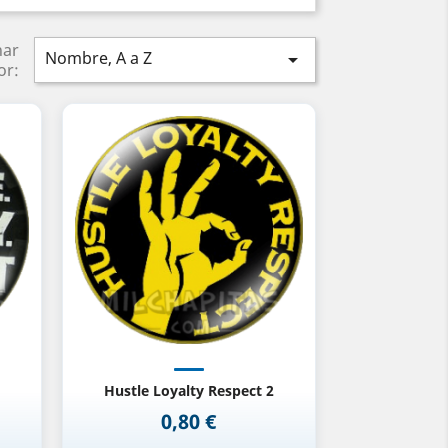
nar
Nombre, A a Z

or:
Vista rápida

Hustle Loyalty Respect 2
0,80 €
Precio