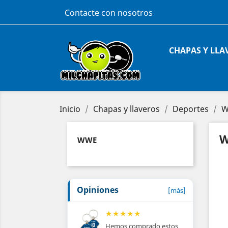
Contacte con nosotros
CHAPAS Y LLA
Inicio
Chapas y llaveros
Deportes
W
WWE
Opiniones
[más]
★
★
★
★
★
Hemos comprado estos