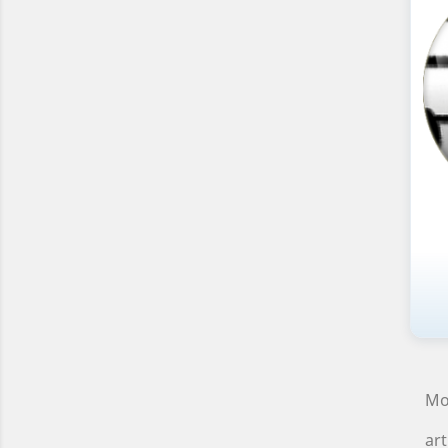
Mo
art