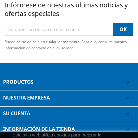
Infórmese de nuestras últimas noticias y
ofertas especiales
Puede darse de baja en cualquier momento. Para ello, consulte nuestra
información de contacto en el aviso legal.
PRODUCTOS

NUESTRA EMPRESA

SU CUENTA

INFORMACIÓN DE LA TIENDA
keyboard_arrow_down
Este sitio web utiliza cookies para mejorar la