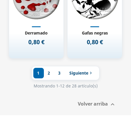
Derramado
Gafas negras
0,80 €
0,80 €
Precio
Precio
1
2
3
Siguiente

Mostrando 1-12 de 28 artículo(s)
Volver arriba
