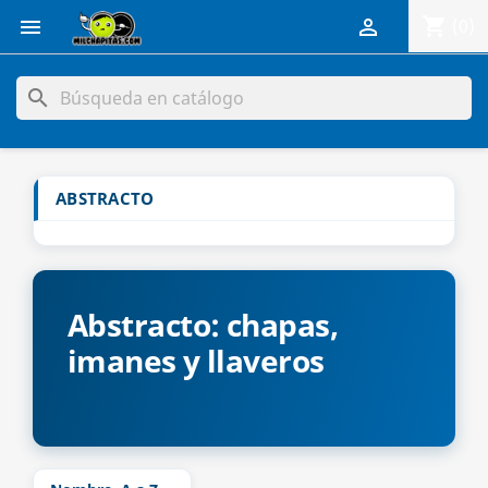
shopping_cart


(0)
search
ABSTRACTO
Abstracto: chapas,
imanes y llaveros