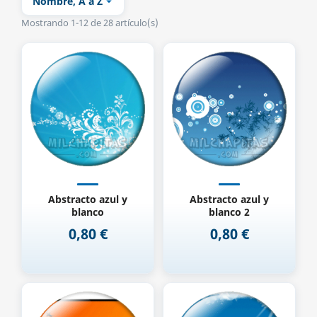
Nombre, A a Z

Mostrando 1-12 de 28 artículo(s)
Abstracto azul y
Abstracto azul y
blanco
blanco 2
0,80 €
0,80 €
Precio
Precio