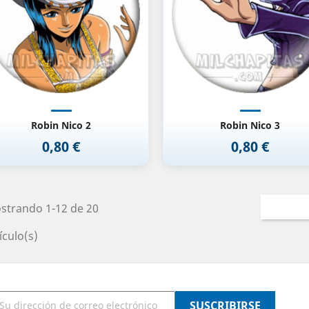
Robin Nico 2
Robin Nico 3
0,80 €
0,80 €
Precio
Precio
strando 1-12 de 20
ículo(s)