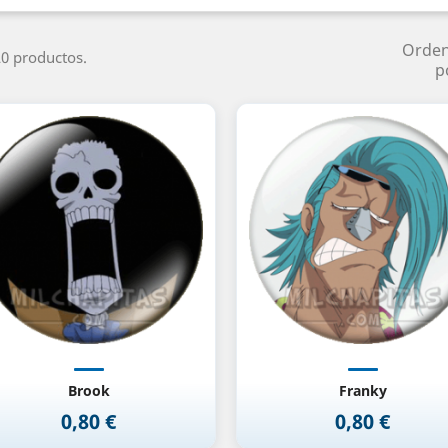
Orde
0 productos.
p
Vista rápida
Vista rápida


Brook
Franky
0,80 €
0,80 €
Precio
Precio