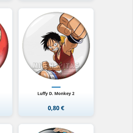
Vista rápida

Luffy D. Monkey 2
0,80 €
Precio