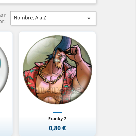
nar
Nombre, A a Z

or:
Vista rápida

Franky 2
0,80 €
Precio