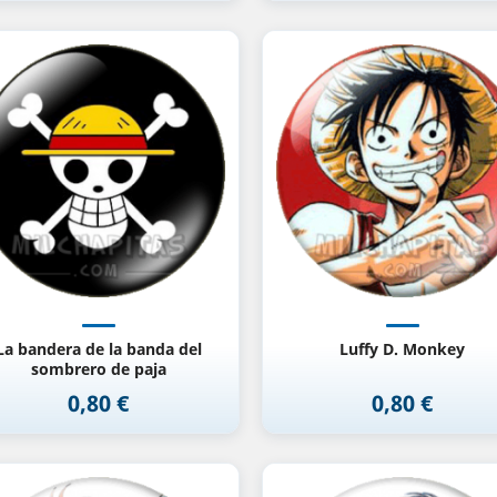
Vista rápida
Vista rápida


La bandera de la banda del
Luffy D. Monkey
sombrero de paja
0,80 €
0,80 €
Precio
Precio