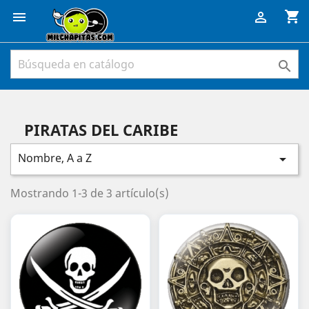
shopping_cart



PIRATAS DEL CARIBE
Nombre, A a Z

Mostrando 1-3 de 3 artículo(s)