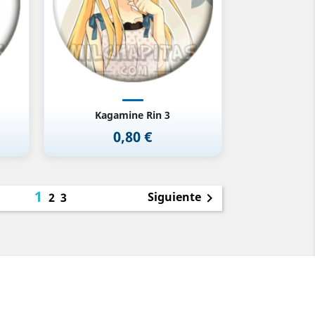
Kagamine Rin 3
0,80 €
Precio
1
Siguiente
2
3
