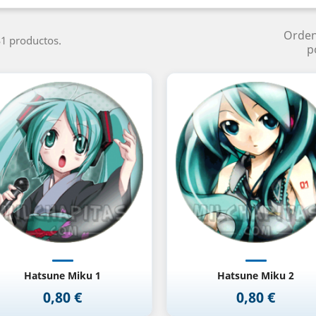
Orde
1 productos.
p
Vista rápida
Vista rápida


Hatsune Miku 1
Hatsune Miku 2
0,80 €
0,80 €
Precio
Precio