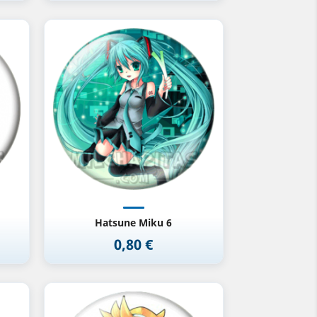
Vista rápida

Hatsune Miku 6
0,80 €
Precio