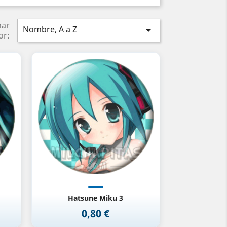
nar
Nombre, A a Z

or:
Vista rápida

Hatsune Miku 3
0,80 €
Precio