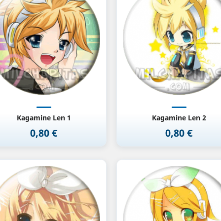
Vista rápida
Vista rápida


Kagamine Len 1
Kagamine Len 2
0,80 €
0,80 €
Precio
Precio
Vista rápida
Vista rápida

