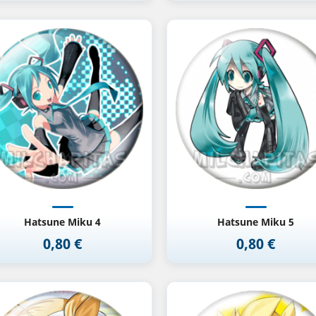
Vista rápida
Vista rápida


Hatsune Miku 4
Hatsune Miku 5
0,80 €
0,80 €
Precio
Precio