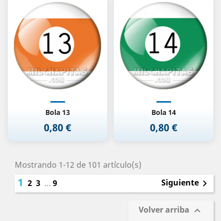
Bola 13
Bola 14
0,80 €
0,80 €
Precio
Precio
Mostrando 1-12 de 101 artículo(s)
1
Siguiente
2
3
…
9

Volver arriba
