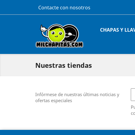
Contacte con nosotros
CHAPAS Y LLA
Nuestras tiendas
Infórmese de nuestras últimas noticias y
ofertas especiales
Pu
co