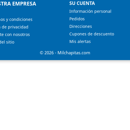
TRA EMPRESA
SU CUENTA
Información personal
Pedidos
os y condiciones
Direcciones
a de privacidad
Cupones de descuento
te con nosotros
Mis alertas
el sitio
© 2026 - Milchapitas.com