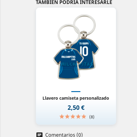
TAMBIÉN PODRÍA INTERESARLE
Vista rápida

Llavero camiseta personalizado
2,50 €
Precio
(8)
Comentarios (0)
chat