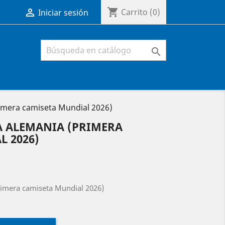
shopping_cart

Carrito
(0)
Iniciar sesión

imera camiseta Mundial 2026)
A ALEMANIA (PRIMERA
 2026)
rimera camiseta Mundial 2026)