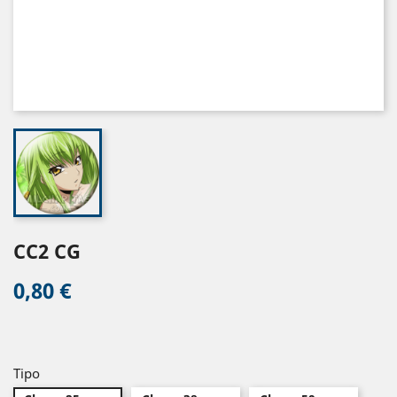
CC2 CG
0,80 €
Tipo