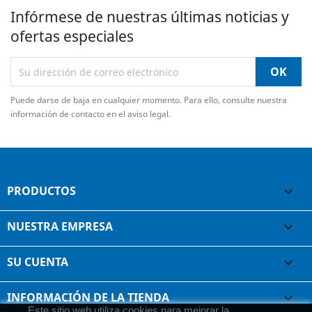
Infórmese de nuestras últimas noticias y
ofertas especiales
Puede darse de baja en cualquier momento. Para ello, consulte nuestra
información de contacto en el aviso legal.
PRODUCTOS

NUESTRA EMPRESA

SU CUENTA

INFORMACIÓN DE LA TIENDA
keyboard_arrow_down
Este sitio web utiliza cookies para mejorar la